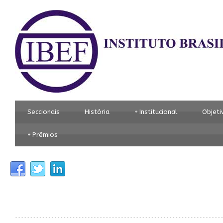
Seccionais
História
+
Institucional
Objeti
+
Prêmios