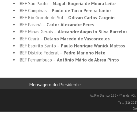
IBEF São Paulo –
Magali Rogeria de Moura Leite
IBEF Campinas –
Paulo de Tarso Pereira Junior
IBEF Rio Grande do Sul –
Odivan Carlos Cargnin
IBEF Paraná –
Carlos Alexandre Peres
IBEF Minas Gerais –
Alexandre Augusto Silva Barcelos
IBEF Ceará –
Delano Macedo de Vasconcelos
IBEF Espírito Santo –
Paulo Henrique Wanick Mattos
IBEF Distrito Federal –
Pedro Marinho Neto
IBEF Pernambuco –
Antônio Mário de Abreu Pinto
Mensagem do Presidente
Av. Rio Branco, 156 - 4º andar/Cj.
Tel.: (21) 22
De