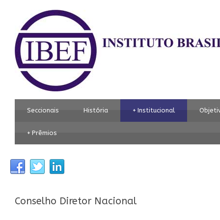
Seccionais
História
+
Institucional
Objeti
+
Prêmios
Conselho Diretor Nacional