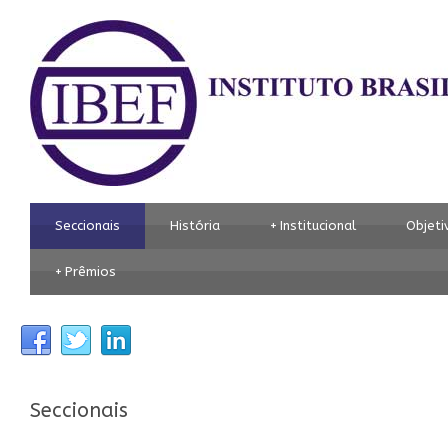
Seccionais
História
+
Institucional
Objeti
+
Prêmios
Seccionais