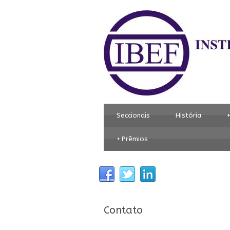
Seccionais
História
+
Prêmios
Contato