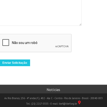
Notícias
Av. Rio Branco, 156 - 4º andar/Cj. 402 - Ala C - Centro - Rio de Janeiro - Brasil - 20040-003
Tel.: (21) 2217-5555 - E-mail: ibef@ibef.org.br